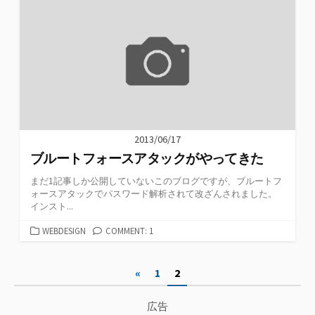
リ
ー
2013/06/17
ブルートフォースアタックがやってきた
まだ1記事しか公開していないこのブログですが、ブルートフ
ォースアタックでパスワード解析されて改ざんされました。
インスト...
カ
WEBDESIGN
COMMENT: 1
テ
ゴ
投
«
1
2
リ
ー
稿
広告