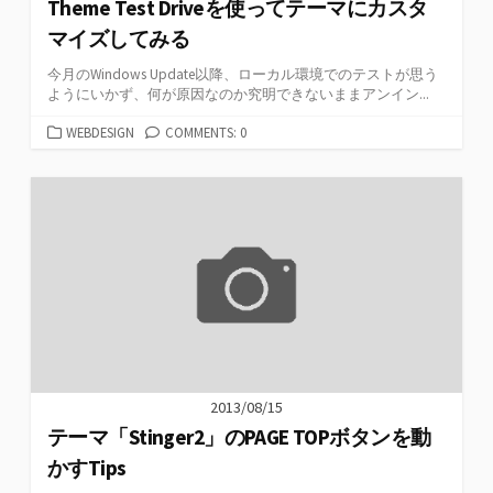
Theme Test Driveを使ってテーマにカスタ
マイズしてみる
今月のWindows Update以降、ローカル環境でのテストが思う
ようにいかず、何が原因なのか究明できないままアンイン...
カ
WEBDESIGN
COMMENTS: 0
テ
ゴ
リ
ー
2013/08/15
テーマ「Stinger2」のPAGE TOPボタンを動
かすTips