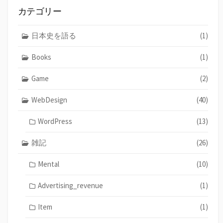
カテゴリー
日本史を語る
(1)
Books
(1)
Game
(2)
WebDesign
(40)
WordPress
(13)
雑記
(26)
Mental
(10)
Advertising_revenue
(1)
Item
(1)