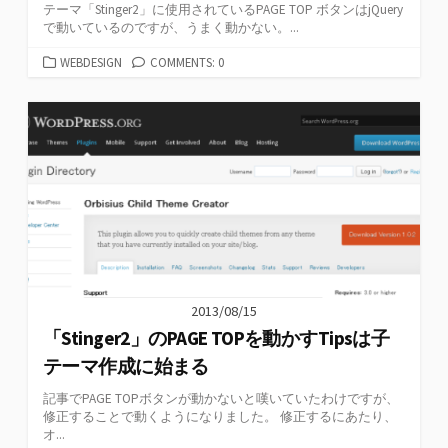
テーマ「Stinger2」に使用されているPAGE TOP ボタンはjQuery
で動いているのですが、うまく動かない。...
カ
WEBDESIGN
COMMENTS: 0
テ
ゴ
リ
ー
2013/08/15
「Stinger2」のPAGE TOPを動かすTipsは子
テーマ作成に始まる
記事でPAGE TOPボタンが動かないと嘆いていたわけですが、
修正することで動くようになりました。 修正するにあたり、
オ...