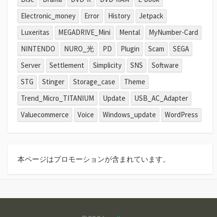
Electronic_money
Error
History
Jetpack
Luxeritas
MEGADRIVE_Mini
Mental
MyNumber-Card
NINTENDO
NURO_光
PD
Plugin
Scam
SEGA
Server
Settlement
Simplicity
SNS
Software
STG
Stinger
Storage_case
Theme
Trend_Micro_TITANIUM
Update
USB_AC_Adapter
Valuecommerce
Voice
Windows_update
WordPress
本ページはプロモーションが含まれています。