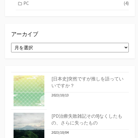
PC
(4)
アーカイブ
ア
ー
カ
イ
ブ
[日本史]突然ですが推しを語ってい
いですか？
2023/10/13
[PD治療失敗雑記その9]なくしたも
の、さらに失ったもの
2023/10/04