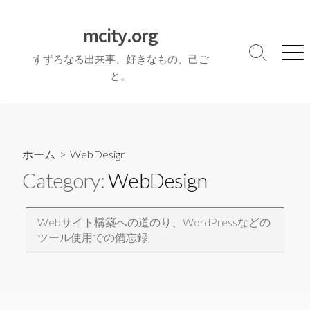
コ
ン
mcity.org
テ
検
メ
すずろなる出来事、好きなもの、己ご
ン
索
ニ
と。
ツ
切
ュ
へ
り
ー
ス
替
え
キ
ッ
ホーム
> WebDesign
プ
Category:
WebDesign
Webサイト構築への道のり、WordPressなどの
ツール使用での備忘録