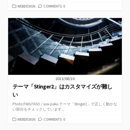
カ
WEBDESIGN
COMMENTS: 0
テ
ゴ
リ
ー
2013/08/10
テーマ「Stinger2」はカスタマイズが難し
い
Photo:PAKUTASO / susi-paku テーマ「Stinger2」で正しく動かな
い部分をチェックしています...
カ
WEBDESIGN
COMMENTS: 0
テ