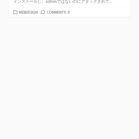
インストールし、adminではないのにアタックされて...
カ
WEBDESIGN
COMMENTS: 0
テ
ゴ
リ
ー