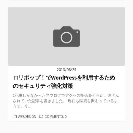
テ
ゴ
リ
ー
2013/08/29
ロリポップ！でWordPressを利用するため
のセキュリティ強化対策
1記事しかなかった当ブログでアクセス拒否をくらい、改ざん
されていた記事を書きました。 現在も猛威を振るっているよ
うで、今...
カ
WEBDESIGN
COMMENTS: 0
テ
ゴ