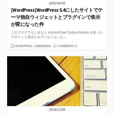
2020/04/05
[WordPress]WordPress 5.4にしたサイトでテ
ーマ独自ウィジェットとプラグインで表示
が変になった件
このブログでもいきなり Add RichText Toolbar Button を使った
デザインで表示されていなくなった...
カ
WORDPRESS
/
WEBDESIGN
COMMENTS: 0
テ
ゴ
リ
ー
2018/12/05