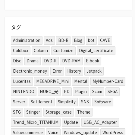
タグ
Administration
Ads
BD-R
Blog
bot
CAVE
Coldbox
Column
Customize
Digital_certificate
Disc
Drama
DVD-R
DVD-RAM
E-book
Electronic_money
Error
History
Jetpack
Luxeritas
MEGADRIVE_Mini
Mental
MyNumber-Card
NINTENDO
NURO_光
PD
Plugin
Scam
SEGA
Server
Settlement
Simplicity
SNS
Software
STG
Stinger
Storage_case
Theme
Trend_Micro_TITANIUM
Update
USB_AC_Adapter
Valuecommerce
Voice
Windows_update
WordPress