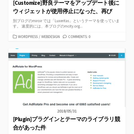
[Customize]野良テーマをアップデート後に
ウィジェットが使用停止になった、再び
別ブログのmiroir では「Luxeritas」というテーマを使っていま
す。 速度的には、本ブログのmcity.org...
カ
WORDPRESS
/
WEBDESIGN
COMMENTS: 0
テ
ゴ
リ
ー
2018/05/31
[Plugin]プラグインとテーマのライブラリ競
合があった件