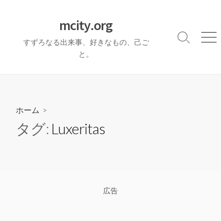
コ
ン
mcity.org
テ
検
メ
すずろなる出来事、好きなもの、己ご
ン
索
ニ
と。
ツ
切
ュ
へ
り
ー
ス
替
え
キ
ッ
ホーム
>
プ
タグ:
Luxeritas
広告