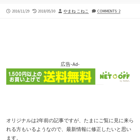
公
最
投
2016/11/29
2018/05/30
やまね こねこ
COMMENTS: 2
開
終
稿
日
更
者
新
日
広告-Ad-
オリジナルは2年前の記事ですが、たまにご覧に見に来ら
れる方もいるようなので、最新情報に修正したいと思い
ます。