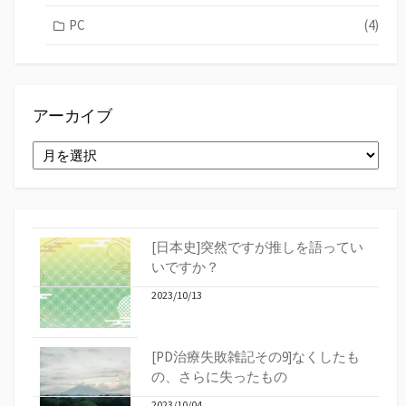
PC
(4)
アーカイブ
ア
ー
カ
イ
ブ
[日本史]突然ですが推しを語ってい
いですか？
2023/10/13
[PD治療失敗雑記その9]なくしたも
の、さらに失ったもの
2023/10/04