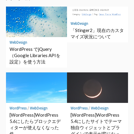
ク
マ
ー
ク
WebDesign
に
「Stinger2」現在のカスタ
保
マイズ状況について
WebDesign
存
WordPress でjQuery
（Google Libraries APIを
設定）を使う方法
WordPress
/
WebDesign
WordPress
/
WebDesign
[WordPress]WordPress
[WordPress]WordPress
5.6にしたらブロックエデ
5.4にしたサイトでテーマ
ィターが使えなくなった
独自ウィジェットとプラ
件
グインで表示が変になっ