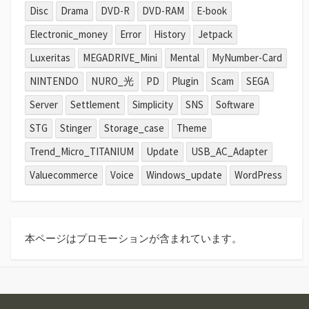
Disc
Drama
DVD-R
DVD-RAM
E-book
Electronic_money
Error
History
Jetpack
Luxeritas
MEGADRIVE_Mini
Mental
MyNumber-Card
NINTENDO
NURO_光
PD
Plugin
Scam
SEGA
Server
Settlement
Simplicity
SNS
Software
STG
Stinger
Storage_case
Theme
Trend_Micro_TITANIUM
Update
USB_AC_Adapter
Valuecommerce
Voice
Windows_update
WordPress
本ページはプロモーションが含まれています。