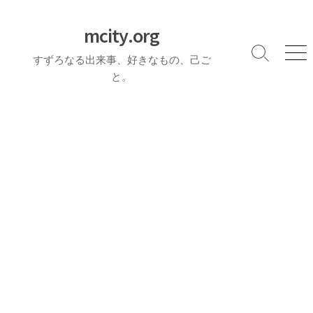
コ
ン
mcity.org
テ
検
メ
すずろなる出来事、好きなもの、己ご
ン
索
ニ
と。
ツ
切
ュ
へ
り
ー
ス
替
え
キ
ッ
プ