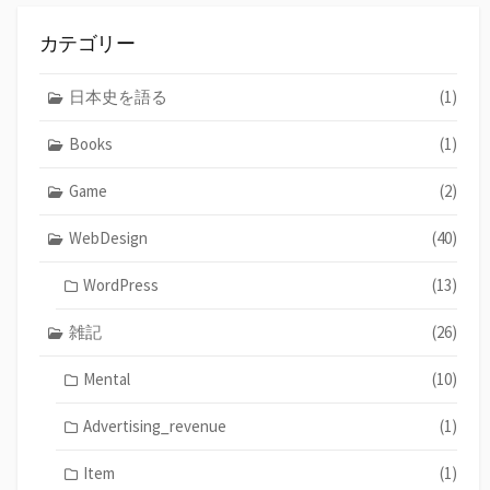
カテゴリー
日本史を語る
(1)
Books
(1)
Game
(2)
WebDesign
(40)
WordPress
(13)
雑記
(26)
Mental
(10)
Advertising_revenue
(1)
Item
(1)