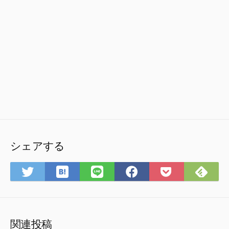
シェアする
は
Fee
Twitter
LINE
Facebook
Pocket
て
で
で
で
で
に
な
購
シ
シ
シ
保
ブ
読
ェ
ェ
ェ
存
ッ
ア
ア
ア
関連投稿